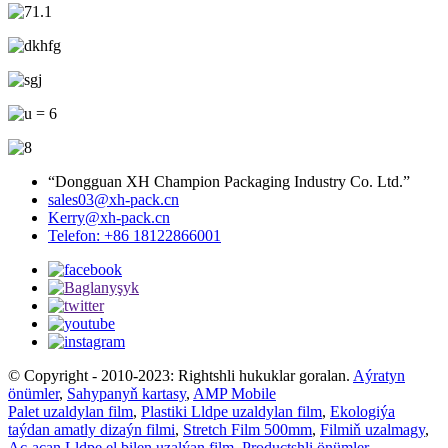
“Dongguan XH Champion Packaging Industry Co. Ltd.”
sales03@xh-pack.cn
Kerry@xh-pack.cn
Telefon: +86 18122866001
© Copyright - 2010-2023: Rightshli hukuklar goralan.
Aýratyn
önümler
,
Sahypanyň kartasy
,
AMP Mobile
Palet uzaldylan film
,
Plastiki Lldpe uzaldylan film
,
Ekologiýa
taýdan amatly dizaýn filmi
,
Stretch Film 500mm
,
Filmiň uzalmagy
,
Aç-açan Lldpe el bilen uzalýan film
,
Productshli önümler