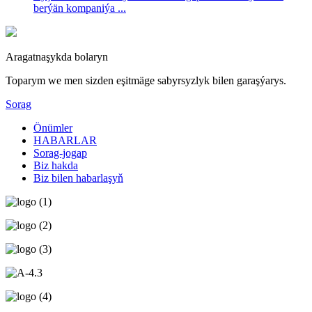
berýän kompaniýa ...
Aragatnaşykda bolaryn
Toparym we men sizden eşitmäge sabyrsyzlyk bilen garaşýarys.
Sorag
Önümler
HABARLAR
Sorag-jogap
Biz hakda
Biz bilen habarlaşyň