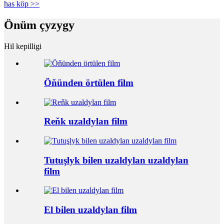
has köp >>
Önüm çyzygy
Hil kepilligi
Öňünden örtülen film
Reňk uzaldylan film
Tutuşlyk bilen uzaldylan uzaldylan
film
El bilen uzaldylan film