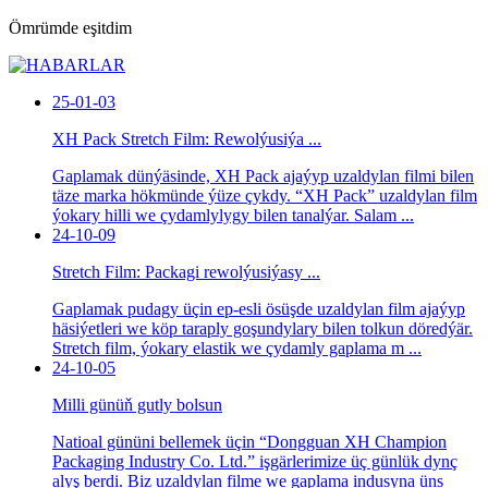
Ömrümde eşitdim
25-01-03
XH Pack Stretch Film: Rewolýusiýa ...
Gaplamak dünýäsinde, XH Pack ajaýyp uzaldylan filmi bilen
täze marka hökmünde ýüze çykdy. “XH Pack” uzaldylan film
ýokary hilli we çydamlylygy bilen tanalýar. Salam ...
24-10-09
Stretch Film: Packagi rewolýusiýasy ...
Gaplamak pudagy üçin ep-esli ösüşde uzaldylan film ajaýyp
häsiýetleri we köp taraply goşundylary bilen tolkun döredýär.
Stretch film, ýokary elastik we çydamly gaplama m ...
24-10-05
Milli günüň gutly bolsun
Natioal gününi bellemek üçin “Dongguan XH Champion
Packaging Industry Co. Ltd.” işgärlerimize üç günlük dynç
alyş berdi. Biz uzaldylan filme we gaplama indusyna üns