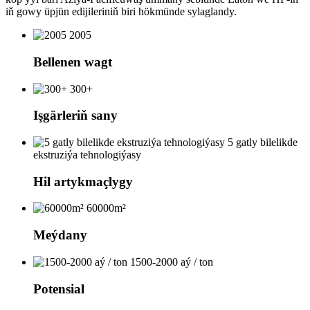
iň gowy üpjün edijileriniň biri hökmünde sylaglandy.
2005
Bellenen wagt
300+
Işgärleriň sany
5 gatly bilelikde
ekstruziýa tehnologiýasy
Hil artykmaçlygy
60000m²
Meýdany
1500-2000 aý / ton
Potensial