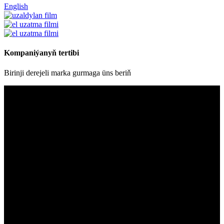
English
Kompaniýanyň tertibi
Birinji derejeli marka gurmaga üns beriň