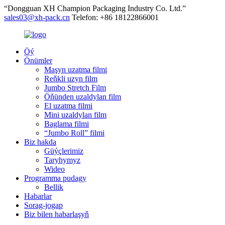
“Dongguan XH Champion Packaging Industry Co. Ltd.”
sales03@xh-pack.cn
Telefon: +86 18122866001
Öý
Önümler
Maşyn uzatma filmi
Reňkli uzyn film
Jumbo Stretch Film
Öňünden uzaldylan film
El uzatma filmi
Mini uzaldylan film
Baglama filmi
“Jumbo Roll” filmi
Biz hakda
Güýçlerimiz
Taryhymyz
Wideo
Programma pudagy
Bellik
Habarlar
Sorag-jogap
Biz bilen habarlaşyň