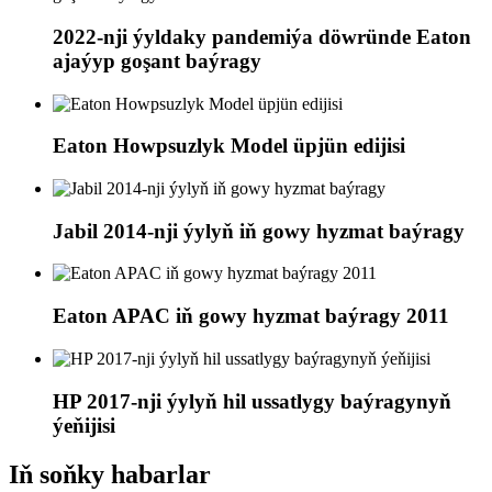
2022-nji ýyldaky pandemiýa döwründe Eaton
ajaýyp goşant baýragy
Eaton Howpsuzlyk Model üpjün edijisi
Jabil 2014-nji ýylyň iň gowy hyzmat baýragy
Eaton APAC iň gowy hyzmat baýragy 2011
HP 2017-nji ýylyň hil ussatlygy baýragynyň
ýeňijisi
Iň soňky habarlar