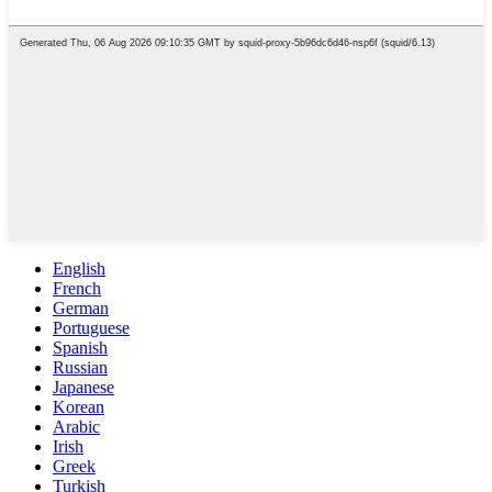
English
French
German
Portuguese
Spanish
Russian
Japanese
Korean
Arabic
Irish
Greek
Turkish