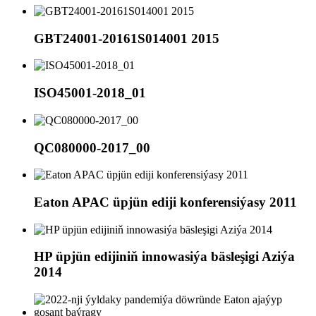
GBT24001-20161S014001 2015
ISO45001-2018_01
QC080000-2017_00
Eaton APAC üpjün ediji konferensiýasy 2011
HP üpjün edijiniň innowasiýa bäsleşigi Aziýa
2014