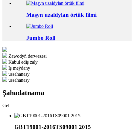
Maşyn uzaldylan örtük filmi
Jumbo Roll
Zawodyň derwezesi
Kabul ediş zaly
Iş meýdany
ussahanasy
ussahanasy
Şahadatnama
Gel
GBT19001-2016TS09001 2015