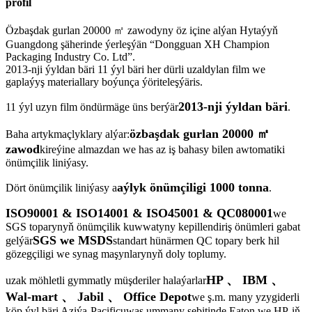
profil
Özbaşdak gurlan 20000 ㎡ zawodyny öz içine alýan Hytaýyň
Guangdong şäherinde ýerleşýän “Dongguan XH Champion
Packaging Industry Co. Ltd”.
2013-nji ýyldan bäri 11 ýyl bäri her dürli uzaldylan film we
gaplaýyş materiallary boýunça ýöriteleşýäris.
2013-nji ýyldan bäri
11 ýyl uzyn film öndürmäge üns berýär
.
özbaşdak gurlan 20000 ㎡
Baha artykmaçlyklary alýar:
zawod
kireýine almazdan we has az iş bahasy bilen awtomatiki
önümçilik liniýasy.
aýlyk önümçiligi 1000 tonna
Dört önümçilik liniýasy a
.
ISO90001 & ISO14001 & ISO45001 & QC080001
we
SGS toparynyň önümçilik kuwwatyny kepillendiriş önümleri gabat
SGS we MSDS
gelýär
standart hünärmen QC topary berk hil
gözegçiligi we synag maşynlarynyň doly toplumy.
HP 、 IBM 、
uzak möhletli gymmatly müşderiler halaýarlar
Wal-mart 、 Jabil 、 Office Depot
we ş.m. many yzygiderli
köp ýyl bäri Aziýa-Pacificuwaş ummany sebitinde Eaton we HP-iň